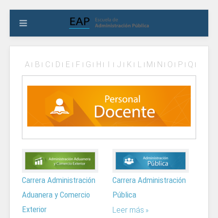
A
B
C
D
E
F
G
H
I
J
K
L
M
N
O
P
Q
R
S
T
U
V
W
X
Y
Z
#
Carrera Administración
Carrera Administración
Aduanera y Comercio
Pública
Exterior
Leer más