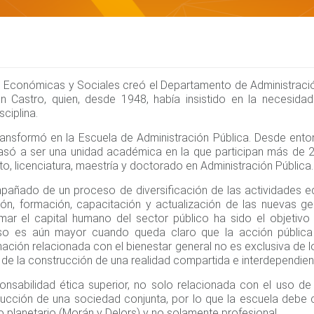
s Económicas y Sociales creó el Departamento de Administració
stán Castro, quien, desde 1948, había insistido en la necesidad
ciplina.
ansformó en la Escuela de Administración Pública. Desde ento
ó a ser una unidad académica en la que participan más de 2
ato, licenciatura, maestría y doctorado en Administración Pública.
pañado de un proceso de diversificación de las actividades ed
ión, formación, capacitación y actualización de las nuevas g
mar el capital humano del sector público ha sido el objetivo 
 es aún mayor cuando queda claro que la acción pública 
rmación relacionada con el bienestar general no es exclusiva de l
 de la construcción de una realidad compartida e interdependien
nsabilidad ética superior, no solo relacionada con el uso de 
rucción de una sociedad conjunta, por lo que la escuela debe
o planetario (Morán y Delors) y no solamente profesional.